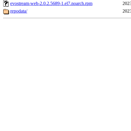
evostream-web-2.0.2.5689-1.el7.noarch.rpm
2023
repodata/
2023