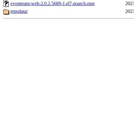
evostream-web-2.0.2.5689-1.el7.noarch.rpm
2023
repodata/
2023