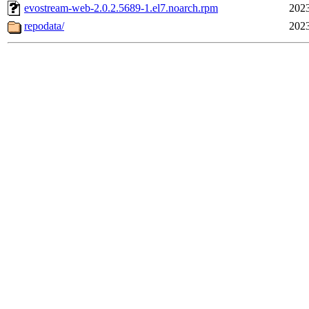
evostream-web-2.0.2.5689-1.el7.noarch.rpm
2023
repodata/
2023